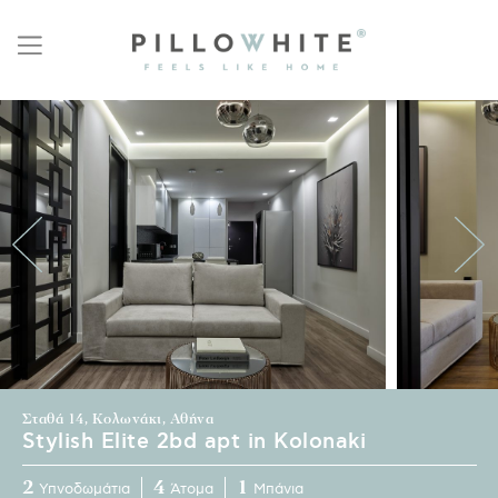
Σταθά 14, Κολωνάκι, Αθήνα
Stylish Elite 2bd apt in Kolonaki
2
4
1
Υπνοδωμάτια
Άτομα
Μπάνια